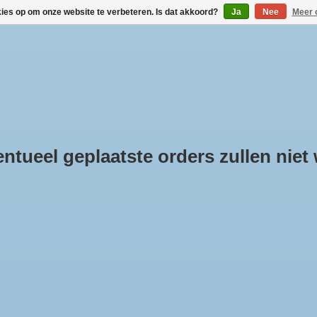
kies op om onze website te verbeteren. Is dat akkoord?
Ja
Nee
Meer 
DAKDRAGERS KOPEN
VERHUUR VIA BOX-IT.NL
LINKS
KLANTINFOR
tueel geplaatste orders zullen niet
oducten getagd met 5e deur
e
/
Tags
/
5e deur