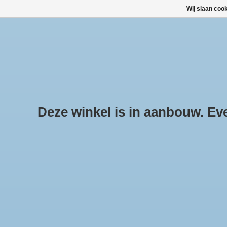
Wij slaan coo
HOME
ALLE PRODUCTEN
ALLE CATEGORIEËN
Deze winkel is in aanbouw. Even
Pr
Hom
DAKKOFFERS, SKIBOXEN
DAKDRAGERSETS
SNEEUWKETTINGEN KOPEN