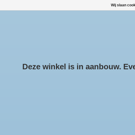
Wij slaan coo
HOME
ALLE PRODUCTEN
ALLE CATEGORIEËN
Deze winkel is in aanbouw. Even
Me
Hom
Stan
DAKKOFFERS, SKIBOXEN
In zw
DAKDRAGERSETS
SNEEUWKETTINGEN KOPEN