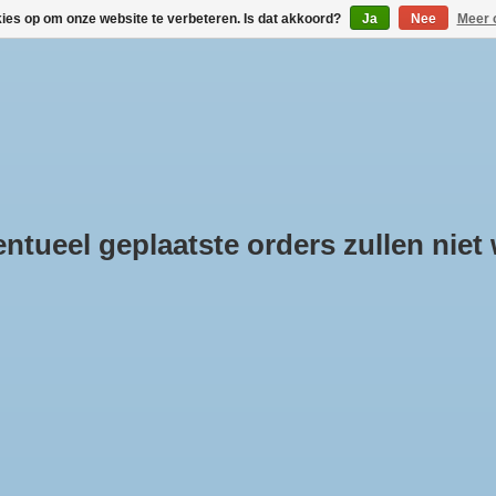
kies op om onze website te verbeteren. Is dat akkoord?
Ja
Nee
Meer 
DAKDRAGERS KOPEN
VERHUUR VIA BOX-IT.NL
LINKS
KLANTINFOR
tueel geplaatste orders zullen niet
oducten getagd met ESP
Min: €
0
e
/
Tags
/
ESP
producten gevonden!...