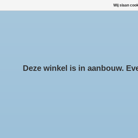
Wij slaan coo
HOME
ALLE PRODUCTEN
ALLE CATEGORIEËN
Deze winkel is in aanbouw. Even
Pr
Hom
DAKKOFFERS, SKIBOXEN
DAKDRAGERSETS
Geen 
SNEEUWKETTINGEN KOPEN