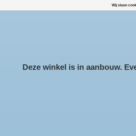
Wij slaan coo
HOME
ALLE PRODUCTEN
ALLE CATEGORIEËN
Deze winkel is in aanbouw. Even
Pr
geï
Hom
DAKKOFFERS, SKIBOXEN
DAKDRAGERSETS
SNEEUWKETTINGEN KOPEN