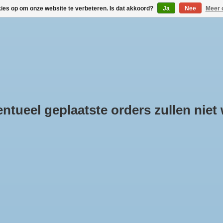
kies op om onze website te verbeteren. Is dat akkoord?
Ja
Nee
Meer 
DAKDRAGERS KOPEN
VERHUUR VIA BOX-IT.NL
LINKS
KLANTINFOR
tueel geplaatste orders zullen niet
oducten getagd met
ntegreerde dakrail
e
/
Tags
/
geïntegreerde dakrail