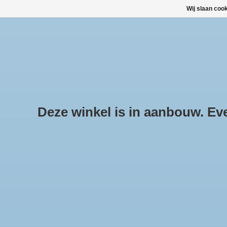
Wij slaan coo
HOME
ALLE PRODUCTEN
ALLE CATEGORIEËN
Deze winkel is in aanbouw. Even
Pr
Hom
DAKKOFFERS, SKIBOXEN
DAKDRAGERSETS
SNEEUWKETTINGEN KOPEN