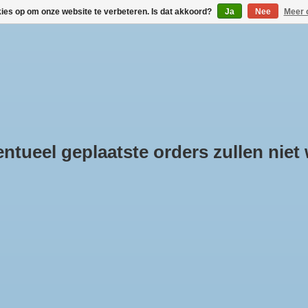
kies op om onze website te verbeteren. Is dat akkoord?
Ja
Nee
Meer 
DAKDRAGERS KOPEN
VERHUUR VIA BOX-IT.NL
LINKS
KLANTINFOR
tueel geplaatste orders zullen niet
oducten getagd met stangen
e
/
Tags
/
stangen